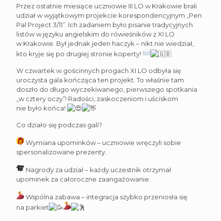
Przez ostatnie miesiące uczniowie III LO w Krakowie brali
udział w wyjątkowym projekcie korespondencyjnym „Pen
Pal Project 3/11”. Ich zadaniem było pisanie tradycyjnych
listów w języku angielskim do rówieśników z XI LO
w Krakowie. Był jednak jeden haczyk – nikt nie wiedział,
kto kryje się po drugiej stronie koperty!
W czwartek w gościnnych progach XI LO odbyła się
uroczysta gala kończąca ten projekt. To właśnie tam
doszło do długo wyczekiwanego, pierwszego spotkania
„w cztery oczy”! Radości, zaskoczeniom i uściskom
nie było końca!
Co działo się podczas gali?
Wymiana upominków – uczniowie wręczyli sobie
spersonalizowane prezenty.
Nagrody za udział – każdy uczestnik otrzymał
upominek za całoroczne zaangażowanie.
Wspólna zabawa – integracja szybko przeniosła się
na parkiet