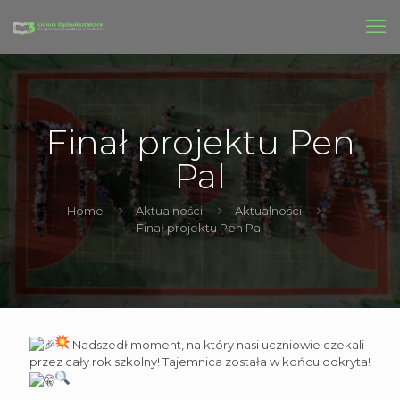
Finał projektu Pen
Pal
Home
Aktualności
Aktualności
Finał projektu Pen Pal
Nadszedł moment, na który nasi uczniowie czekali
przez cały rok szkolny! Tajemnica została w końcu odkryta!